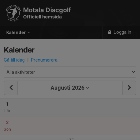
Motala Discgolf
Officiell hemsida
Logga in
Kalender
Kalender
Gå till idag
|
Prenumerera
Augusti 2026
1
Lör
2
Sön
v.32