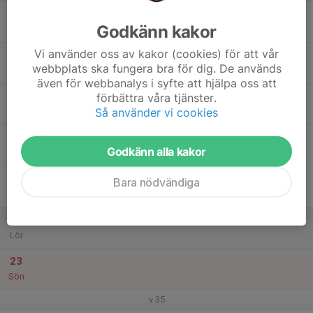
17
Godkänn kakor
Mån
Vi använder oss av kakor (cookies) för att vår
18
17:30
Seriespel 2026
webbplats ska fungera bra för dig. De används
20:00
Tis
Fålehagen DGP
även för webbanalys i syfte att hjälpa oss att
19
förbättra våra tjänster.
Så använder vi cookies
Ons
20
Godkänn alla kakor
Tor
21
Bara nödvändiga
Fre
22
Lör
23
Sön
v.35