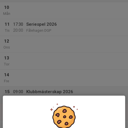
10
Mån
11
17:30
Seriespel 2026
20:00
Tis
Fålehagen DGP
12
Ons
13
Tor
14
Fre
15
09:00
Klubbmästerskap 2026
17:00
Lör
Fålehagen DGP
16
Sön
v.34