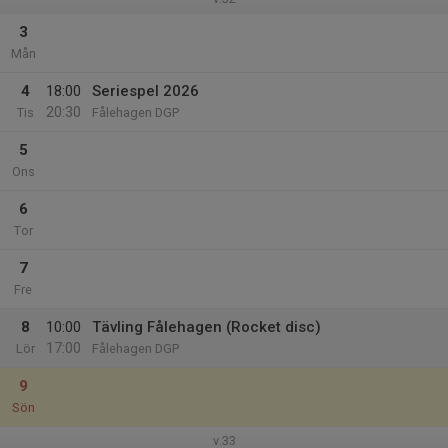
3
Mån
4
18:00
Seriespel 2026
20:30
Tis
Fålehagen DGP
5
Ons
6
Tor
7
Fre
8
10:00
Tävling Fålehagen (Rocket disc)
17:00
Lör
Fålehagen DGP
9
Sön
v.33