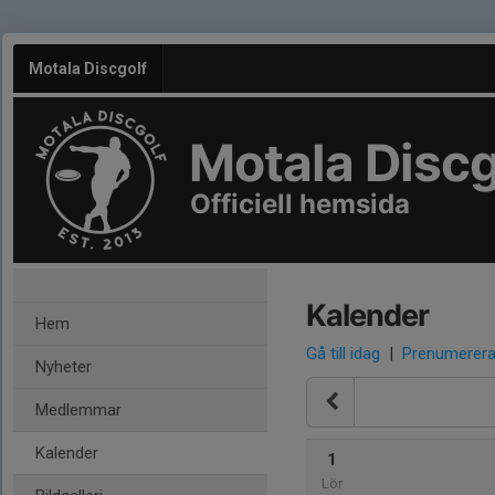
Motala Discgolf
Motala Discg
Officiell hemsida
Kalender
Hem
Gå till idag
|
Prenumerer
Nyheter
Medlemmar
Kalender
1
Lör