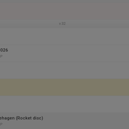
v.32
2026
GP
lehagen (Rocket disc)
GP