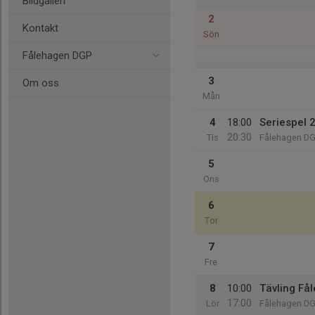
Bildgalleri
2
Kontakt
Sön
Fålehagen DGP
3
Om oss
Mån
4
18:00
Seriespel 
20:30
Tis
Fålehagen D
5
Ons
6
Tor
7
Fre
8
10:00
Tävling Få
17:00
Lör
Fålehagen D