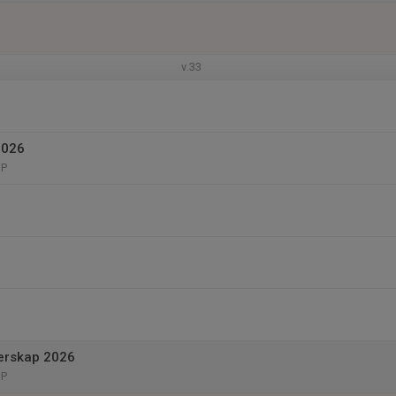
v.33
2026
GP
erskap 2026
GP