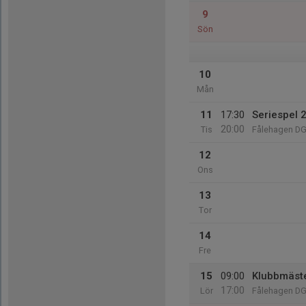
9
Sön
10
Mån
11
17:30
Seriespel 
20:00
Tis
Fålehagen D
12
Ons
13
Tor
14
Fre
15
09:00
Klubbmäst
17:00
Lör
Fålehagen D