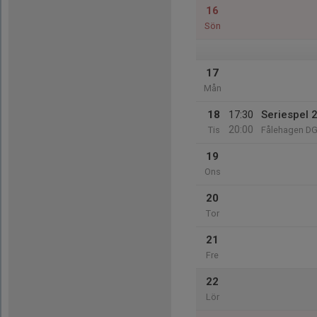
16
Sön
17
Mån
18
17:30
Seriespel 
20:00
Tis
Fålehagen D
19
Ons
20
Tor
21
Fre
22
Lör